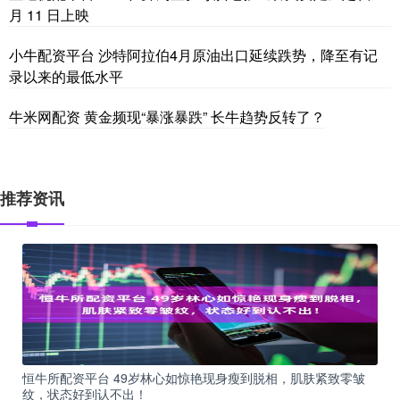
月 11 日上映
小牛配资平台 沙特阿拉伯4月原油出口延续跌势，降至有记
录以来的最低水平
牛米网配资 黄金频现“暴涨暴跌” 长牛趋势反转了？
推荐资讯
恒牛所配资平台 49岁林心如惊艳现身瘦到脱相，肌肤紧致零皱
纹，状态好到认不出！