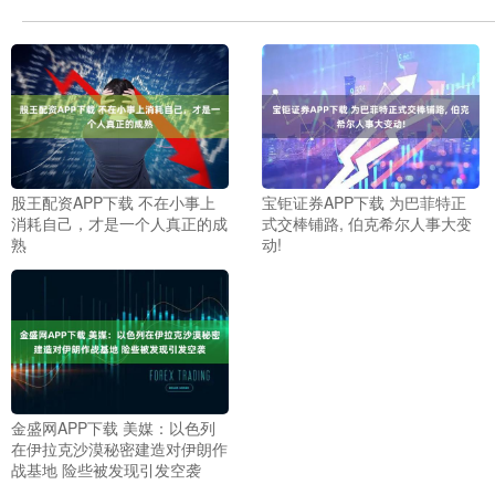
股王配资APP下载 不在小事上
宝钜证券APP下载 为巴菲特正
消耗自己，才是一个人真正的成
式交棒铺路, 伯克希尔人事大变
熟
动!
金盛网APP下载 美媒：以色列
在伊拉克沙漠秘密建造对伊朗作
战基地 险些被发现引发空袭