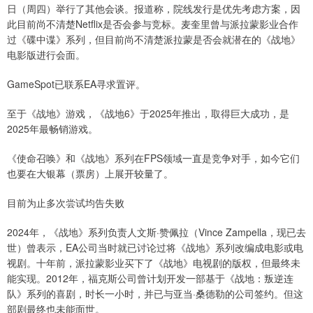
日（周四）举行了其他会谈。报道称，院线发行是优先考虑方案，因
此目前尚不清楚Netflix是否会参与竞标。麦奎里曾与派拉蒙影业合作
过《碟中谍》系列，但目前尚不清楚派拉蒙是否会就潜在的《战地》
电影版进行会面。
GameSpot已联系EA寻求置评。
至于《战地》游戏，《战地6》于2025年推出，取得巨大成功，是
2025年最畅销游戏。
《使命召唤》和《战地》系列在FPS领域一直是竞争对手，如今它们
也要在大银幕（票房）上展开较量了。
目前为止多次尝试均告失败
2024年，《战地》系列负责人文斯·赞佩拉（Vince Zampella，现已去
世）曾表示，EA公司当时就已讨论过将《战地》系列改编成电影或电
视剧。十年前，派拉蒙影业买下了《战地》电视剧的版权，但最终未
能实现。2012年，福克斯公司曾计划开发一部基于《战地：叛逆连
队》系列的喜剧，时长一小时，并已与亚当·桑德勒的公司签约。但这
部剧最终也未能面世。