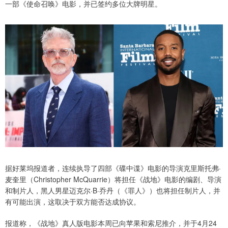
一部《使命召唤》电影，并已签约多位大牌明星。
据好莱坞报道者，连续执导了四部《碟中谍》电影的导演克里斯托弗·
麦奎里（Christopher McQuarrie）将担任《战地》电影的编剧、导演
和制片人，黑人男星迈克尔·B·乔丹（《罪人》）也将担任制片人，并
有可能出演，这取决于双方能否达成协议。
报道称，《战地》真人版电影本周已向苹果和索尼推介，并于4月24