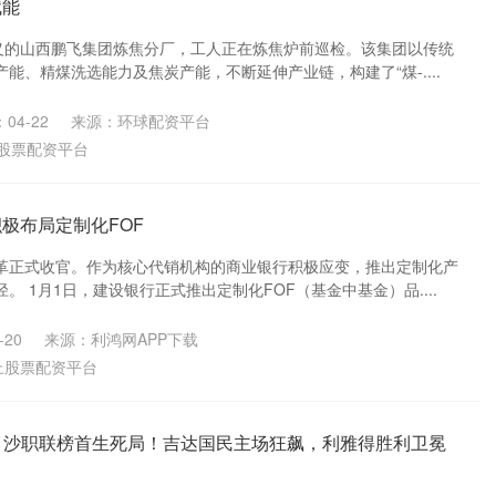
赋能
孝义的山西鹏飞集团炼焦分厂，工人正在炼焦炉前巡检。该集团以传统
能、精煤洗选能力及焦炭产能，不断延伸产业链，构建了“煤-....
04-22
来源：环球配资平台
股票配资平台
极布局定制化FOF
革正式收官。作为核心代销机构的商业银行积极应变，推出定制化产
。 1月1日，建设银行正式推出定制化FOF（基金中基金）品....
-20
来源：利鸿网APP下载
上股票配资平台
载 沙职联榜首生死局！吉达国民主场狂飙，利雅得胜利卫冕