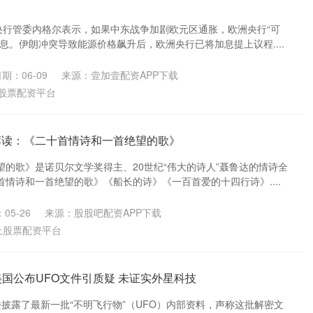
洲央行管委内格尔表示，如果中东战争加剧欧元区通胀，欧洲央行“可
息。伊朗冲突导致能源价格飙升后，欧洲央行已将加息提上议程....
期：06-09
来源：壹加壹配资APP下载
股票配资平台
荐读：《二十首情诗和一首绝望的歌》
望的歌》是诺贝尔文学奖得主、20世纪“伟大的诗人”聂鲁达的情诗全
情诗和一首绝望的歌》《船长的诗》《一百首爱的十四行诗》....
05-26
来源：股股吧配资APP下载
上股票配资平台
美国公布UFO文件引质疑 未证实外星科技
披露了最新一批“不明飞行物”（UFO）内部资料，声称这批解密文