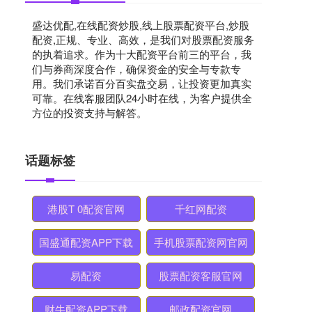
盛达优配,在线配资炒股,线上股票配资平台,炒股
配资,正规、专业、高效，是我们对股票配资服务
的执着追求。作为十大配资平台前三的平台，我
们与券商深度合作，确保资金的安全与专款专
用。我们承诺百分百实盘交易，让投资更加真实
可靠。在线客服团队24小时在线，为客户提供全
方位的投资支持与解答。
话题标签
港股T 0配资官网
千红网配资
国盛通配资APP下载
手机股票配资网官网
易配资
股票配资客服官网
财牛配资APP下载
邮政配资官网