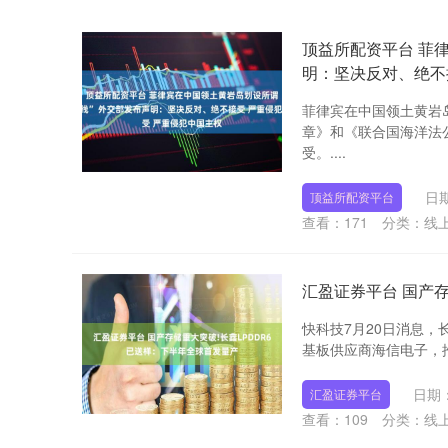
顶益所配资平台 菲
明：坚决反对、绝不
菲律宾在中国领土黄岩
章》和《联合国海洋法
受。....
日期
顶益所配资平台
查看：
171
分类：
线
汇盈证券平台 国产存
快科技7月20日消息，
基板供应商海信电子，推
日期：
汇盈证券平台
查看：
109
分类：
线