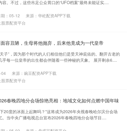
容。不过，这些吊足公众胃口的“UFO档案”最终未能证实....
期：05-12
来源：华屹配资APP下载
上股票配资平台
因面容丑陋，生母将他抛弃，后来他竟成为一代皇帝
“天子”，因为那个时代的人们相信他们是受天神庇佑的。翻开古老的
乎每一位皇帝的出生都会伴随着一些神秘的天象。 展开剩余6....
-04
来源：豌豆配资APP下载
上股票配资平台
2026春晚四地分会场惊艳亮相：地域文化如何点燃中国年味
下20度的冰面上起舞吗？"这将成为2026年央视春晚哈尔滨分会场
。当中央广播电视总台宣布2026年春晚四地分会场节目....
期：05-02
来源：鼎盛宝配资平台