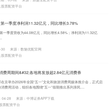
上股票配资平台
第一季度净利润11.32亿元，同比增长3.78%
第一季度营收为44.08亿元，同比增长4.58%；净利润为11.32亿
.
-30
来源：数魅优配官网
上股票配资平台
消费周期间&#32;各地将发放超2.84亿元消费券
部在京举办2026年全国“五一”文化和旅游消费周媒体推介会，正式启
消费周活动，组织各地围绕“五一”假期推出系列亲民....
04-28
来源：中博证券APP下载
股票配资平台