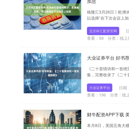
加息
格隆汇3月26日丨欧
以选择”在下次会议上加
日
北京科汇配资官网
查看：
59
分类：
线上
大业证券平台 好书
《二十首情诗和一首绝
集，完整收录了《二十首
日期：
大业证券平台
查看：
196
分类：
线
财牛配资APP下载 
本月8日，美国五角大楼