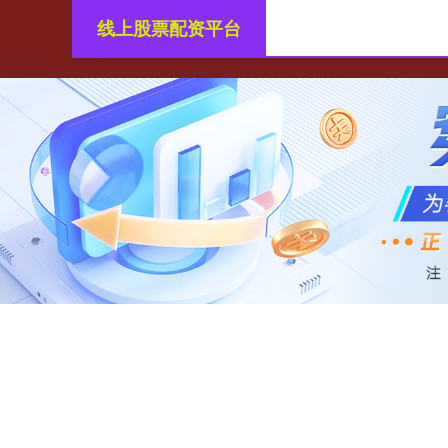
线上股票配资平台
首页
盛达优配