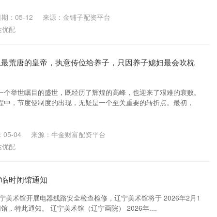
期：05-12
来源：金铺子配资平台
达优配
上最荒唐的皇帝，执意传位给养子，只因养子媳妇最会吹枕
一个举世瞩目的盛世，既经历了辉煌的高峰，也迎来了艰难的衰败。
程中，节度使制度的出现，无疑是一个至关重要的转折点。最初，
05-04
来源：牛金财富配资平台
达优配
馆临时闭馆通知
宁美术馆开展电器线路安全检查检修，辽宁美术馆将于 2026年2月1
，特此通知。 辽宁美术馆（辽宁画院） 2026年....