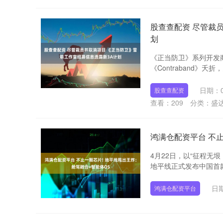
股查查配资 尽管裁
划
《正当防卫》系列开发
《Contraband》
日期：0
股查查配资
查看：
209
分类：
盛
鸿满仓配资平台 不止
4月22日，以“征程无
地平线正式发布中国首款舱
日期
鸿满仓配资平台