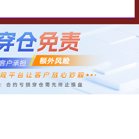
在线配资炒股
线上股票配资平台
炒股配资