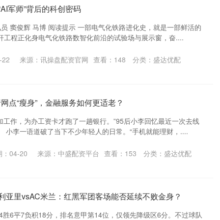
“AI军师”背后的科创密码
讯员 窦俊辉 马博 阅读提示 一部电气化铁路进化史，就是一部鲜活的
工程正化身电气化铁路数智化前沿的试验场与展示窗，奋....
-22
来源：讯操盘配资官网
查看：
148
分类：
盛达优配
行网点“瘦身”，金融服务如何更适老？
加工作，为办工资卡才跑了一趟银行。”95后小李回忆最近一次去线
 小李一语道破了当下不少年轻人的日常。“手机就能理财，....
：04-20
来源：中盛配资平台
查看：
153
分类：
盛达优配
 卡利亚里vsAC米兰：红黑军团客场能否延续不败金身？
4胜6平7负积18分，排名意甲第14位，仅领先降级区6分。不过球队