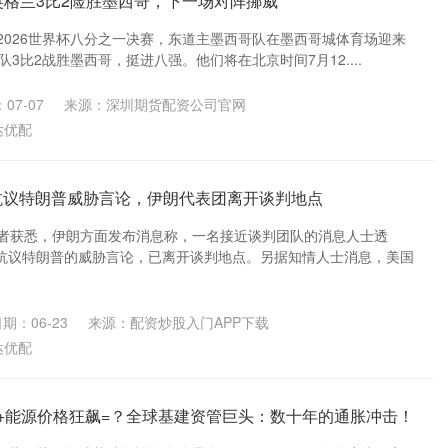
人英格兰3比2险胜墨西哥，下一场对阵挪威
2026世界杯八分之一决赛，东道主墨西哥队在墨西哥城体育场迎来
3比2战胜墨西哥，挺进八强。他们将在北京时间7月12....
07-07
来源：深圳期货配资公司官网
达优配
 抗议特朗普威胁言论，伊朗代表团离开谈判地点
记者获悉，伊朗方面发布消息称，一名接近谈判团队的消息人士透
抗议特朗普的威胁言论，已离开谈判地点。另据知情人士消息，美国
期：06-23
来源：配资炒股入门APP下载
达优配
巨浪+能源价格狂飙=？全球基建资管巨头：数十年的通胀冲击！