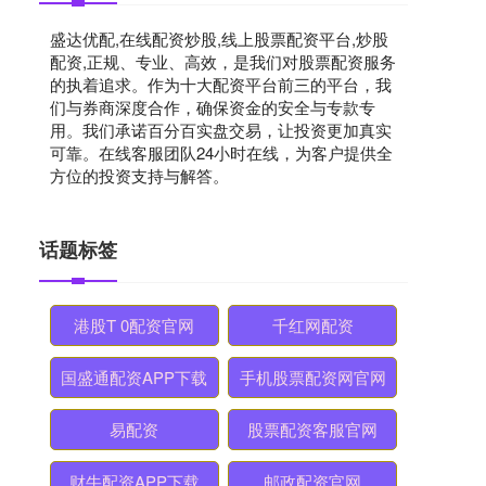
盛达优配,在线配资炒股,线上股票配资平台,炒股
配资,正规、专业、高效，是我们对股票配资服务
的执着追求。作为十大配资平台前三的平台，我
们与券商深度合作，确保资金的安全与专款专
用。我们承诺百分百实盘交易，让投资更加真实
可靠。在线客服团队24小时在线，为客户提供全
方位的投资支持与解答。
话题标签
港股T 0配资官网
千红网配资
国盛通配资APP下载
手机股票配资网官网
易配资
股票配资客服官网
财牛配资APP下载
邮政配资官网