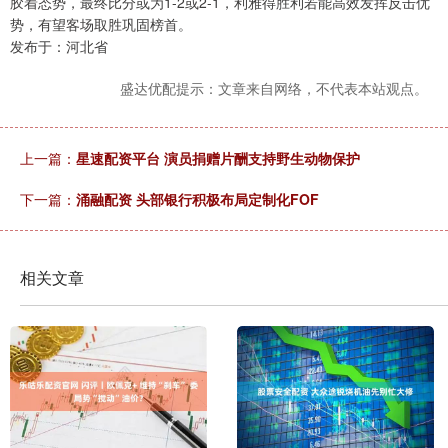
胶着态势，最终比分或为1-2或2-1，利雅得胜利若能高效发挥反击优
势，有望客场取胜巩固榜首。
发布于：河北省
盛达优配提示：文章来自网络，不代表本站观点。
上一篇：
星速配资平台 演员捐赠片酬支持野生动物保护
下一篇：
涌融配资 头部银行积极布局定制化FOF
相关文章