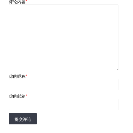
评论内容
*
你的昵称
*
你的邮箱
*
提交评论