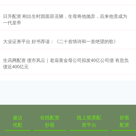
日升配资 刚出生时因面容丑陋，生母将他抛弃，后来他竟成为
一代皇帝
大业证券平台 好书荐读：《二十首情诗和一首绝望的歌》
生讯网配资 债市风云｜老庙黄金母公司拟发40亿公司债 有息负
债近400亿元
盛达
在线配资
线上股票配
炒股
优配
炒股
资平台
配资