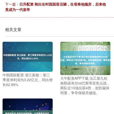
下一篇：
日升配资 刚出生时因面容丑陋，生母将他抛弃，后来他
竟成为一代皇帝
相关文章
中期国际配资 浙江新能：第三
大牛配资APP下载 法乙第九轮
季度净利润为3.22亿元，同比增
格勒诺布尔vs巴斯蒂亚焦点战，
长62.89%
两队近10场仅获4胜，攻防漏洞
明显，争夺保级关键战。