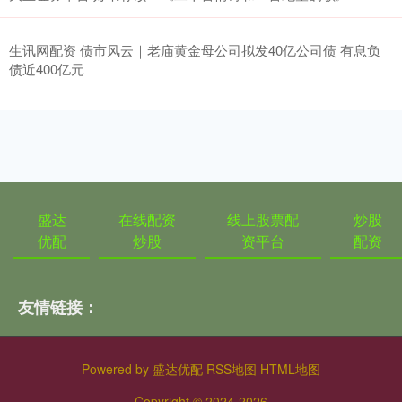
生讯网配资 债市风云｜老庙黄金母公司拟发40亿公司债 有息负
债近400亿元
盛达
在线配资
线上股票配
炒股
优配
炒股
资平台
配资
友情链接：
Powered by
盛达优配
RSS地图
HTML地图
Copyright
© 2024-2026