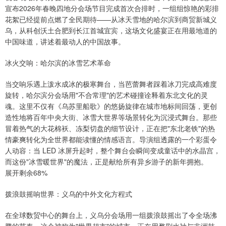
宣布2026年春晚四地分会场节目完成首次合排时，一组组惊艳的彩排
花絮已经提前点燃了全民期待——从冰天雪地的哈尔滨到商贸新城义
乌，从科创沃土合肥到长江首城宜宾，这场文化盛宴正在用最地道的
中国味道，讲述着最动人的中国故事。
冰火交响：哈尔滨的冰雪艺术革命
当交响乐遇上泼水成冰的极寒舞台，当芭蕾舞者踩着冰刀完成高难度
旋转，哈尔滨分会场用"不合常理"的艺术碰撞诠释着东北文化的灵
魂。这里不仅有《乌苏里船歌》的悠扬旋律在城市地标间回荡，更创
造性地将百年中央大街、冰雪大世界等场景转化为沉浸式舞台。那些
冒着热气的大花棉袄、冻梨切盘的细节设计，正在把"东北老铁"的热
情豪爽转化为全世界都能读懂的情感语言。导演组透露的一个彩蛋令
人动容：当 LED 冰屏升起时，整个舞台会瞬间变成童话中的水晶宫，
而这份"冰雪暖世界"的魔法，正是献给所有异乡游子的新年拥抱。
展开剩余68%
拨浪鼓摇响世界：义乌的中外文化方程式
在全球数贸中心的舞台上，义乌分会场用一组拨浪鼓摇出了令全场沸
腾的节奏。这个被称为"世界超市"的城市，正在用婺剧水袖与非洲鼓