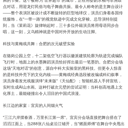
点对话，用迎龙灯民俗与电子舞曲共振。最令人称奇的是主舞台设计
——整个表演区被设计成不断旋转的巨型地球仪，演员们身着各国传
统服饰，在"一带一路"的视觉轨迹中完成文化穿梭。总导演特别提
到，当《茉莉花》旋律响起时，三十多位外籍演员将用母语同步合
唱，这一刻，义乌精神就是中国对外开放的生动注脚。
科技与黄梅戏共舞：合肥的次元破壁实验
在骆岗公园上空，十二架低空飞行器以徽派建筑轮廓为轨迹完成编队
飞行时，地面上的水墨舞蹈演员恰好挥出最后一笔墨韵。合肥分会场
这场"天地对话"的创意，源自中科大实验室的黑科技。但更令人惊喜
的是科技外壳下的文化内核——黄梅戏经典选段被改编成科幻叙事，
演员身着发光戏服演绎"未来版"《天仙配》；智能机器人手持宣纸，
实时生成AI山水画。这种打破次元壁的尝试证明：当科创高地遇上文
化厚土，最能碰撞出令人泪目的中国式浪漫。
长江边的家宴：宜宾的人间烟火气
"三江六岸摆春酒，万里长江第一席"。宜宾分会场直接把舞台搭在了
滔滔江面上，当288张八仙桌沿江铺开，当"燃面师傅"在舞台中央甩出