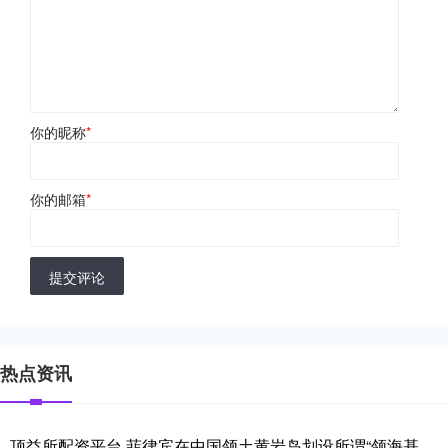
你的昵称
*
你的邮箱
*
提交评论
热点资讯
顶益所配资平台 菲律宾在中国领土黄岩岛划设所谓“领海基