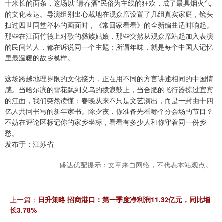
十米长的面条，这场以"请春酒"民俗为主线的狂欢，成了最具烟火气
的文化表达。导演组别出心裁地在观众席设置了几组真实家庭，镜头
扫过四世同堂举杯的画面时，《常回家看看》的全新编曲适时响起。
那些在江面竹筏上对歌的彝族姑娘，那些突然从观众席站起加入表演
的民间艺人，都在诉说同一个主题：所谓年味，就是每个中国人记忆
里最温暖的故乡模样。
这场跨越地理界限的文化接力，正在用不同的方言讲述相同的中国情
感。当哈尔滨的雪花飘到义乌的拨浪鼓上，当合肥的飞行器掠过宜宾
的江面，我们突然读懂：春晚从来不只是文艺演出，而是一封由十四
亿人共同书写的新年家书。除夕夜，你准备先看哪个分会场的节目？
不妨在评论区标记你的家乡坐标，看看有多少人和你守着同一份乡
愁。
发布于：江苏省
盛达优配提示：文章来自网络，不代表本站观点。
上一篇：
日升策略 招商港口：第一季度净利润11.32亿元，同比增
长3.78%