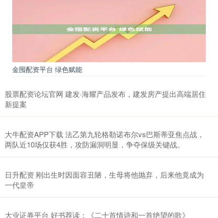
金囤配资平台 绿色赋能
股票配资论坛官网 建发·海耀产品发布，建发房产提出高端居住
新提案
大牛配资APP下载 法乙第九轮格勒诺布尔vs巴斯蒂亚焦点战，
两队近10场仅获4胜，攻防漏洞明显，争夺保级关键战。
日升配资 刚出生时因面容丑陋，生母将他抛弃，后来他竟成为
一代皇帝
大业证券平台 好书荐读：《二十首情诗和一首绝望的歌》