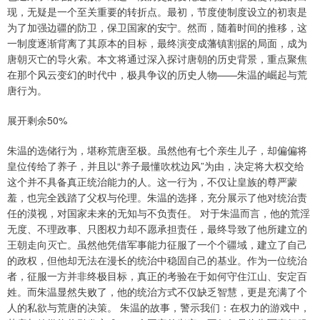
现，无疑是一个至关重要的转折点。最初，节度使制度设立的初衷是
为了加强边疆的防卫，保卫国家的安宁。然而，随着时间的推移，这
一制度逐渐背离了其原本的目标，最终演变成藩镇割据的局面，成为
唐朝灭亡的导火索。本文将通过深入探讨唐朝的历史背景，重点聚焦
在那个风云变幻的时代中，极具争议的历史人物——朱温的崛起与荒
唐行为。
展开剩余50%
朱温的选储行为，堪称荒唐至极。虽然他有七个亲生儿子，却偏偏将
皇位传给了养子，并且以“养子最懂吹枕边风”为由，决定将大权交给
这个并不具备真正统治能力的人。这一行为，不仅让皇族的尊严蒙
羞，也完全践踏了父权与伦理。朱温的选择，充分展示了他对统治责
任的漠视，对国家未来的无知与不负责任。 对于朱温而言，他的荒淫
无度、不理政事、只图权力却不愿承担责任，最终导致了他所建立的
王朝走向灭亡。虽然他凭借军事能力征服了一个个疆域，建立了自己
的政权，但他却无法在漫长的统治中稳固自己的基业。作为一位统治
者，征服一方并非终极目标，真正的考验在于如何守住江山、安定百
姓。而朱温显然失败了，他的统治方式不仅缺乏智慧，更是充满了个
人的私欲与荒唐的决策。 朱温的故事，警示我们：在权力的游戏中，