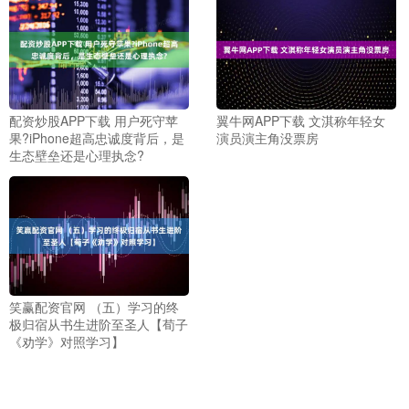
配资炒股APP下载 用户死守苹
翼牛网APP下载 文淇称年轻女
果?iPhone超高忠诚度背后，是
演员演主角没票房
生态壁垒还是心理执念?
笑赢配资官网 （五）学习的终
极归宿从书生进阶至圣人【荀子
《劝学》对照学习】