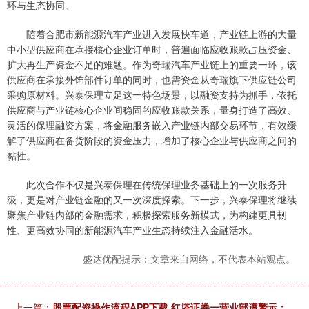
环与生态协同。
随着合肥市新能源汽车产业进入发展快车道，产业链上游的大量
中小型供应商在承接核心企业订单时，普遍面临应收账款占压资金、
扩大再生产资金不足的难题。作为奇瑞汽车产业链上的重要一环，该
供应商在承接外饰部件订单的同时，也需资金从奇瑞旗下供应链公司
采购原材料。兴泰保理立足这一特色场景，以融资支持为抓手，依托
供应商与产业链核心企业间稳固的应收账款关系，量身打造了高效、
灵活的保理融资方案，将金融服务嵌入产业链内部交易环节，有效缓
解了供应商在备货阶段的资金压力，增加了核心企业与供应商之间的
黏性。
此次合作不仅是兴泰保理在传统保理业务基础上的一次服务升
级，更是对产业链金融的又一次深度探索。下一步，兴泰保理将继续
聚焦产业链内部的金融需求，积极探索服务新模式，为构建更具韧
性、更高效协同的新能源汽车产业生态持续注入金融活水。
盛达优配提示：文章来自网络，不代表本站观点。
上一篇：
股票配资操作流程APP下载 红塔证券一营业部遭警示：