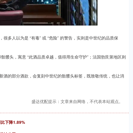
多人以为是 “有毒” 或 “危险” 的警告，实则是中世纪的品质保
印骷髅头，寓意 “此酒品质卓越，值得用生命守护”；法国勃艮第地区则
新酒的部分酒款，会复刻中世纪的骷髅头标签，既致敬传统，也让消
盛达优配提示：文章来自网络，不代表本站观点。
比下降1.89%