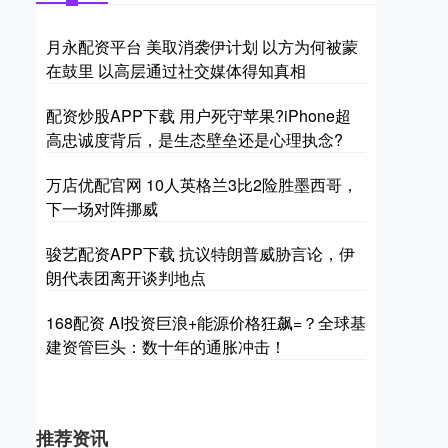
月永配资平台 美取消袭伊计划 以方为何被蒙
在鼓里 以高层通过社交媒体得知真相
配资炒股APP下载 用户死守苹果?iPhone超
高忠诚度背后，是生态壁垒还是心理执念?
万店优配官网 10人英格兰3比2险胜墨西哥，
下一场对阵挪威
骏艺配资APP下载 抗议特朗普威胁言论，伊
朗代表团离开谈判地点
168配资 AI投资巨浪+能源价格狂飙=？全球基
建资管巨头：数十年的通胀冲击！
推荐资讯