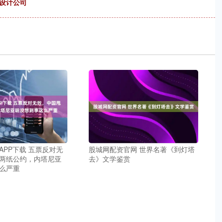
设计公司
APP下载 五票反对无
股城网配资官网 世界名著《到灯塔
两纸公约，内塔尼亚
去》文学鉴赏
么严重