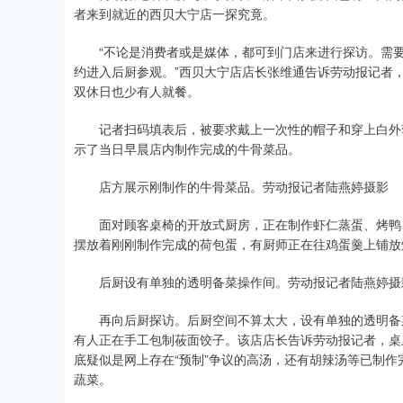
者来到就近的西贝大宁店一探究竟。
“不论是消费者或是媒体，都可到门店来进行探访。需要
约进入后厨参观。”西贝大宁店店长张维通告诉劳动报记者
双休日也少有人就餐。
记者扫码填表后，被要求戴上一次性的帽子和穿上白外套
示了当日早晨店内制作完成的牛骨菜品。
店方展示刚制作的牛骨菜品。劳动报记者陆燕婷摄影
面对顾客桌椅的开放式厨房，正在制作虾仁蒸蛋、烤鸭、
摆放着刚刚制作完成的荷包蛋，有厨师正在往鸡蛋羹上铺放
后厨设有单独的透明备菜操作间。劳动报记者陆燕婷摄
再向后厨探访。后厨空间不算太大，设有单独的透明备菜
有人正在手工包制莜面饺子。该店店长告诉劳动报记者，桌
底疑似是网上存在“预制”争议的高汤，还有胡辣汤等已制
蔬菜。