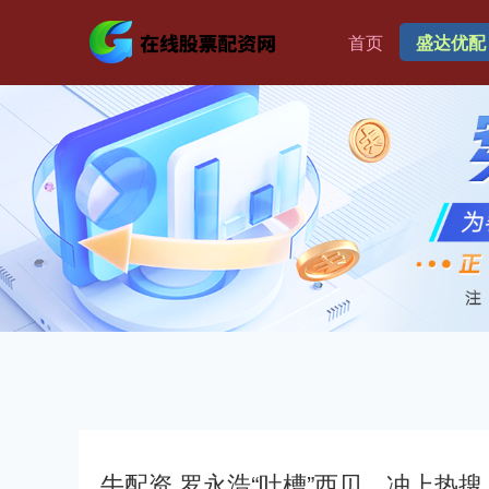
首页
盛达优配
牛配资 罗永浩“吐槽”西贝，冲上热搜