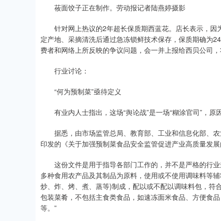
莜面饺子正在制作。劳动报记者陆燕婷摄影
针对网上热议的2年超长保质期西蓝花。店长表示，因为
定产地、采摘清洗后通过急冻锁鲜技术保存，保质期确为2
费者和网络上所反映的争议问题，会一并上报给西贝公司，
行业讨论：
“何为预制菜”亟待定义
有业内人士指出，这场“舆论战”是一场“糊涂官司”，原
据悉，由市场监管总局、教育部、工业和信息化部、农业农
印发的《关于加强预制菜食品安全监管促进产业高质量发展
这份文件是用于指导各部门工作的，并不是严格的行业规
多种食用农产品及其制品为原料，使用或不使用调味料等辅
炒、炸、烤、煮、蒸等)制成，配以或不配以调味料包，符
包装菜肴，不包括主食类食品，如速冻面米食品、方便食品
等。”