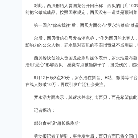
对此，西贝创始人贾国龙公开回应称，西贝的门店100
前把它做成成品。按照国家规定，西贝没有一道菜是预制菜
第一回合“你来我往”后，西贝方面公布“罗永浩菜单”菜品
尔后，西贝微信公号发布消息称，“作为西贝的老客人，
影响力的公众人物，罗永浩对西贝的不实指责及不当用语，
西贝餐饮创始人贾国龙处则对媒体表示，罗永浩发布微博
浩用“恶心”形容西贝，感觉有点被砸牌子了，挺受伤的，
9月12日晚8点30分，罗永浩在抖音、B站、微博等平
在线人数破10万，再度引发广泛社会关注。
罗永浩方面表示，其诉求并非打击西贝，而是希望借此事
记者探访：
部分食材设“超长保质期”
劳动报记者了解到，事件发生后，西贝方面已将全国门店