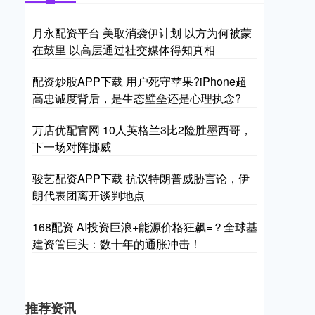
月永配资平台 美取消袭伊计划 以方为何被蒙
在鼓里 以高层通过社交媒体得知真相
配资炒股APP下载 用户死守苹果?iPhone超
高忠诚度背后，是生态壁垒还是心理执念?
万店优配官网 10人英格兰3比2险胜墨西哥，
下一场对阵挪威
骏艺配资APP下载 抗议特朗普威胁言论，伊
朗代表团离开谈判地点
168配资 AI投资巨浪+能源价格狂飙=？全球基
建资管巨头：数十年的通胀冲击！
推荐资讯