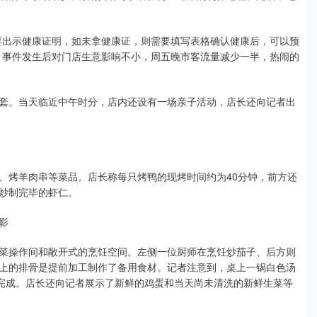
出示健康证明，如未拿健康证，则需要填写表格确认健康后，可以预
，事件发生后对门店生意影响不小，周五晚市客流量减少一半，热闹的
。当天临近中午时分，店内还设有一场亲子活动，店长还向记者出
烤羊肉串等菜品。店长称每只烤鸭的现烤时间约为40分钟，前方还
炒制完毕的虾仁。
影
操作间和敞开式的烹饪空间。左侧一位厨师在烹饪炒茄子、后方则
上的排骨是提前加工制作了备用食材。记者注意到，桌上一锅白色汤
作完成。店长还向记者展示了新鲜的鸡蛋和当天尚未清洗的新鲜生菜等