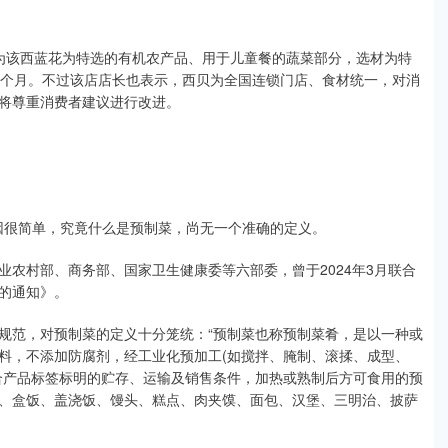
该西蓝花为特选的有机农产品、用于儿童餐的蔬菜部分，选材为特
4个月。不过该店店长也表示，西贝为全国连锁门店、食材统一，对消
将尊重消费者建议进行改进。
因很简单，究竟什么是预制菜，尚无一个准确的定义。
村部、商务部、国家卫生健康委等六部委，曾于2024年3月联合
的通知》。
范，对预制菜的定义十分笼统：“预制菜也称预制菜肴，是以一种或
料，不添加防腐剂，经工业化预加工(如搅拌、腌制、滚揉、成型、
合产品标签标明的贮存、运输及销售条件，加热或熟制后方可食用的预
、盒饭、盖浇饭、馒头、糕点、肉夹馍、面包、汉堡、三明治、披萨