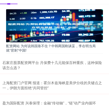
配资网站 为何说韩国靠不住？中韩两国刚谈妥，李在明当局
就“背刺”中国!
石家庄股票配资网平台 月保费十几元能保百种重疾，这种保险
该怎么选？
上海配资门户官网 报道：霍尔木兹海峡是美伊分歧的关键点之
一，伊朗方面拒绝“共同管控”
盈为国际配资 兴泰保理：金融“传动轴”，“链”动产业内循环