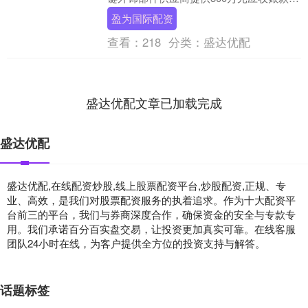
资。该业务有效呼应了奇瑞汽车垂直整合
盈为国际配资
战略的落地，....
查看：
218
分类：
盛达优配
盛达优配文章已加载完成
盛达优配
盛达优配,在线配资炒股,线上股票配资平台,炒股配资,正规、专
业、高效，是我们对股票配资服务的执着追求。作为十大配资平
台前三的平台，我们与券商深度合作，确保资金的安全与专款专
用。我们承诺百分百实盘交易，让投资更加真实可靠。在线客服
团队24小时在线，为客户提供全方位的投资支持与解答。
话题标签