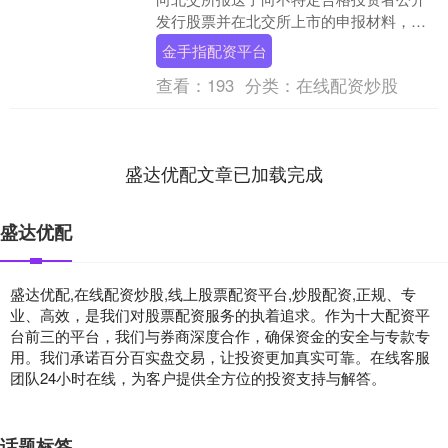
发行股票并在北交所上市的申报材料，并
于2025年9月18日收到北交所出具的《受理
金手指配资平台
通知书》....
查看：
193
分类：
在线配资炒股
盛达优配文章已加载完成
盛达优配
盛达优配,在线配资炒股,线上股票配资平台,炒股配资,正规、专
业、高效，是我们对股票配资服务的执着追求。作为十大配资平
台前三的平台，我们与券商深度合作，确保资金的安全与专款专
用。我们承诺百分百实盘交易，让投资更加真实可靠。在线客服
团队24小时在线，为客户提供全方位的投资支持与解答。
话题标签