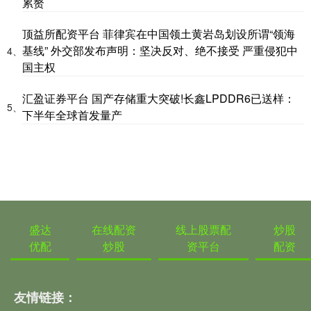
累赘
顶益所配资平台 菲律宾在中国领土黄岩岛划设所谓“领海
基线” 外交部发布声明：坚决反对、绝不接受 严重侵犯中
4、
国主权
汇盈证券平台 国产存储重大突破!长鑫LPDDR6已送样：
5、
下半年全球首发量产
盛达
在线配资
线上股票配
炒股
优配
炒股
资平台
配资
友情链接：