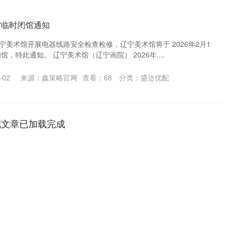
馆临时闭馆通知
宁美术馆开展电器线路安全检查检修，辽宁美术馆将于 2026年2月1
，特此通知。 辽宁美术馆（辽宁画院） 2026年....
-02
来源：鑫策略官网
查看：
68
分类：
盛达优配
配文章已加载完成