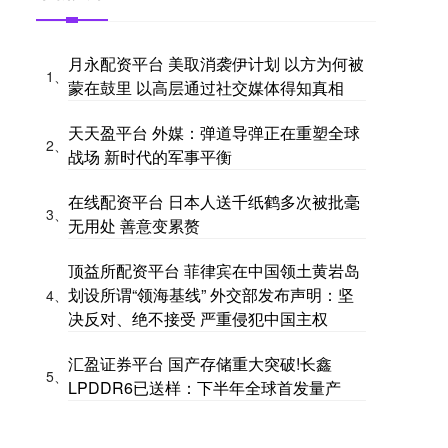
月永配资平台 美取消袭伊计划 以方为何被
1、
蒙在鼓里 以高层通过社交媒体得知真相
天天盈平台 外媒：弹道导弹正在重塑全球
2、
战场 新时代的军事平衡
在线配资平台 日本人送千纸鹤多次被批毫
3、
无用处 善意变累赘
顶益所配资平台 菲律宾在中国领土黄岩岛
划设所谓“领海基线” 外交部发布声明：坚
4、
决反对、绝不接受 严重侵犯中国主权
汇盈证券平台 国产存储重大突破!长鑫
5、
LPDDR6已送样：下半年全球首发量产