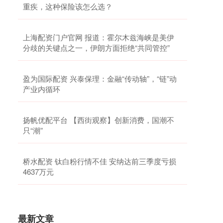
重疾，这种保险该怎么选？
上海配资门户官网 报道：霍尔木兹海峡是美伊
分歧的关键点之一，伊朗方面拒绝“共同管控”
盈为国际配资 兴泰保理：金融“传动轴”，“链”动
产业内循环
扬帆优配平台 【西街观察】创新消费，国潮不
只“潮”
桥水配资 钛白粉行情不佳 安纳达前三季度亏损
4637万元
最新文章