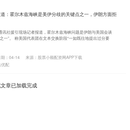
报道：霍尔木兹海峡是美伊分歧的关键点之一，伊朗方面拒
通讯社援引现场记者报道，霍尔木兹海峡问题是伊朗与美国会谈
之一”。 称美国代表团在文本交换阶段“一如既往地提出过分要
期：04-14
来源：股票小额配资网APP下载
达优配
配文章已加载完成