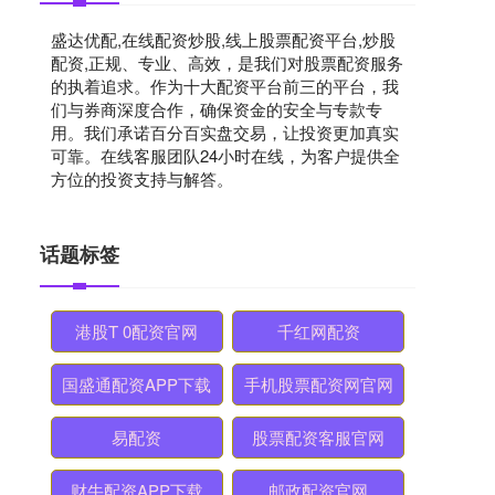
盛达优配,在线配资炒股,线上股票配资平台,炒股
配资,正规、专业、高效，是我们对股票配资服务
的执着追求。作为十大配资平台前三的平台，我
们与券商深度合作，确保资金的安全与专款专
用。我们承诺百分百实盘交易，让投资更加真实
可靠。在线客服团队24小时在线，为客户提供全
方位的投资支持与解答。
话题标签
港股T 0配资官网
千红网配资
国盛通配资APP下载
手机股票配资网官网
易配资
股票配资客服官网
财牛配资APP下载
邮政配资官网